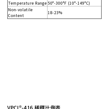
Temperature Range
50°-300°F (10°-149°C)
Non-volatile
18-23%
Content
受保護的金屬
• 碳鋼
• 不鏽鋼
• 鑄鐵
• 鍍鋅鋼
• 黃銅 (<30% Zn)
• 銅
VPCI®-416 稀釋比例表