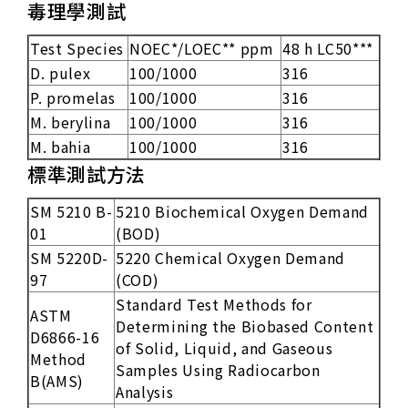
毒理學測試
Test Species
NOEC*/LOEC** ppm
48 h LC50***
D. pulex
100/1000
316
P. promelas
100/1000
316
M. berylina
100/1000
316
M. bahia
100/1000
316
標準測試方法
SM 5210 B-
5210 Biochemical Oxygen Demand
01
(BOD)
SM 5220D-
5220 Chemical Oxygen Demand
97
(COD)
Standard Test Methods for
ASTM
Determining the Biobased Content
D6866-16
of Solid, Liquid, and Gaseous
Method
Samples Using Radiocarbon
B(AMS)
Analysis