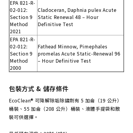
EPA 821-R-
02-012:
Cladoceran, Daphnia pulex Acute
Section 9
Static Renewal 48 – Hour
Method
Definitive Test
2021
EPA 821-R-
02-012:
Fathead Minnow, Pimephales
Section 9
promelas Acute Static-Renewal 96
Method
– Hour Definitive Test
2000
包裝方式 & 儲存條件
EcoClean® 可降解除垢除鏽劑有 5 加侖（19 公升）
桶裝、55 加侖（208 公升）桶裝、液體手提袋和散
裝可供選擇。